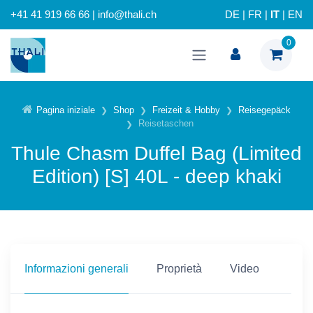
+41 41 919 66 66 | info@thali.ch
DE
|
FR
|
IT
|
EN
0
Pagina iniziale
Shop
Freizeit & Hobby
Reisegepäck
Reisetaschen
Thule Chasm Duffel Bag (Limited
Edition) [S] 40L - deep khaki
Informazioni generali
Proprietà
Video