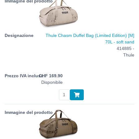
Thule Chasm Duffel Bag (Limited Edition) [M]
70L - soft sand
414885 -
Thule
CHF
169.90
Disponibile