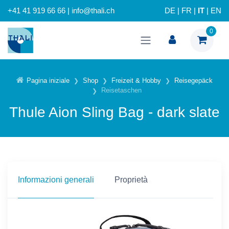
+41 41 919 66 66 | info@thali.ch
DE
|
FR
|
IT
|
EN
0
Pagina iniziale
Shop
Freizeit & Hobby
Reisegepäck
Reisetaschen
Thule Aion Sling Bag - dark slate
Informazioni generali
Proprietà