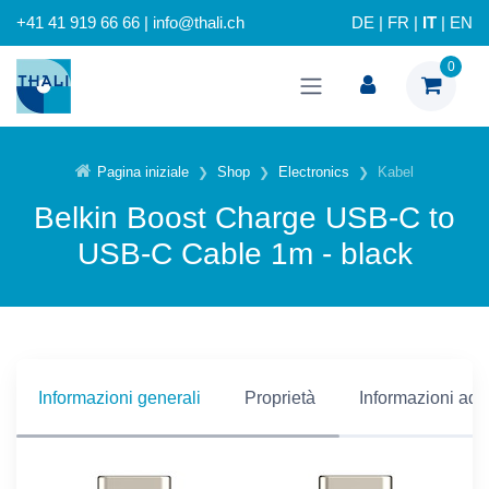
+41 41 919 66 66 | info@thali.ch
DE
|
FR
|
IT
|
EN
0
Pagina iniziale
Shop
Electronics
Kabel
Belkin Boost Charge USB-C to
USB-C Cable 1m - black
Informazioni generali
Proprietà
Informazioni addi