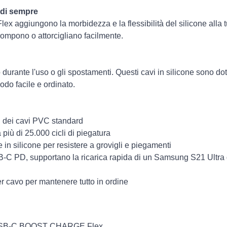
i di sempre
aggiungono la morbidezza e la flessibilità del silicone alla tua
rompono o attorcigliano facilmente.
 durante l'uso o gli spostamenti. Questi cavi in silicone sono dota
odo facile e ordinato.
ti dei cavi PVC standard
a più di 25.000 cicli di piegatura
e in silicone per resistere a grovigli e piegamenti
B-C PD, supportano la ricarica rapida di un Samsung S21 Ultra 
r cavo per mantenere tutto in ordine
USB-C BOOST CHARGE Flex