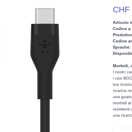
CHF 
Articolo n
Codice a 
Produttor
Codice ar
Sprache:
Disponibi
Morbidi, 
I nostri ca
i cavi BO
tua ricari
ricarica r
una guain
morbidi al
resistenti
una ricari