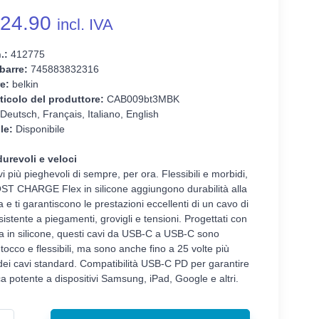
24.90
incl. IVA
.:
412775
barre:
745883832316
e:
belkin
ticolo del produttore:
CAB009bt3MBK
Deutsch, Français, Italiano, English
le:
Disponibile
durevoli e veloci
vi più pieghevoli di sempre, per ora. Flessibili e morbidi,
OST CHARGE Flex in silicone aggiungono durabilità alla
ca e ti garantiscono le prestazioni eccellenti di un cavo di
esistente a piegamenti, grovigli e tensioni. Progettati con
a in silicone, questi cavi da USB-C a USB-C sono
 tocco e flessibili, ma sono anche fino a 25 volte più
 dei cavi standard. Compatibilità USB-C PD per garantire
ca potente a dispositivi Samsung, iPad, Google e altri.