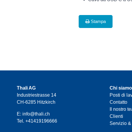
Stampa
Thali AG
Chi siamo
Industriestrasse 14
Posti di la
CH-6285 Hitzkirch
Contatto
Il nostro t
E:
info@thali.ch
Clienti
Tel.
+41419196666
Servizio &