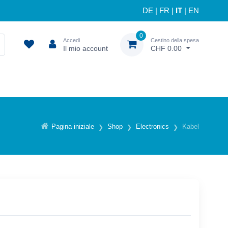
DE
|
FR
|
IT
|
EN
0
Accedi
Cestino della spesa
Il mio account
CHF 0.00
Pagina iniziale
Shop
Electronics
Kabel