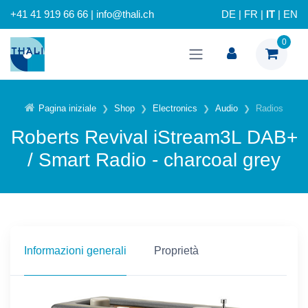
+41 41 919 66 66 | info@thali.ch
DE
|
FR
|
IT
|
EN
0
Pagina iniziale
Shop
Electronics
Audio
Radios
Roberts Revival iStream3L DAB+
/ Smart Radio - charcoal grey
Informazioni generali
Proprietà