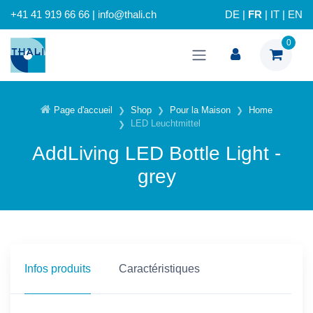
+41 41 919 66 66 | info@thali.ch
DE
|
FR
|
IT
|
EN
0
Page d'accueil
Shop
Pour la Maison
Home
LED Leuchtmittel
AddLiving LED Bottle Light -
grey
Infos produits
Caractéristiques