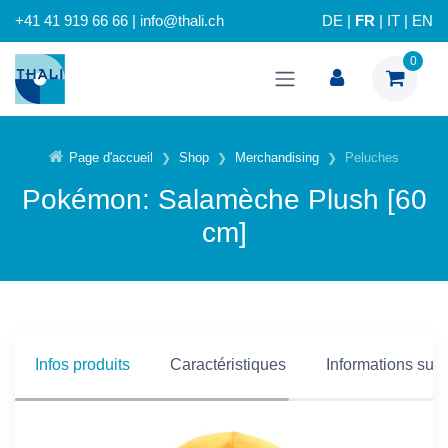
+41 41 919 66 66 | info@thali.ch
DE
|
FR
|
IT
|
EN
0
Page d'accueil
Shop
Merchandising
Peluches
Pokémon: Salamèche Plush [60
cm]
Infos produits
Caractéristiques
Informations supp