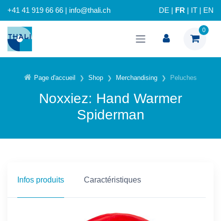
+41 41 919 66 66 | info@thali.ch
DE
|
FR
|
IT
|
EN
0
Page d'accueil
Shop
Merchandising
Peluches
Noxxiez: Hand Warmer
Spiderman
Infos produits
Caractéristiques