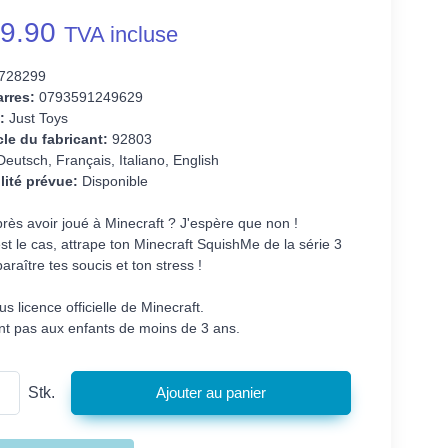
9.90
TVA incluse
728299
rres:
0793591249629
:
Just Toys
cle du fabricant:
92803
eutsch, Français, Italiano, English
lité prévue:
Disponible
rès avoir joué à Minecraft ? J'espère que non !
est le cas, attrape ton Minecraft SquishMe de la série 3
paraître tes soucis et ton stress !
us licence officielle de Minecraft.
nt pas aux enfants de moins de 3 ans.
Stk.