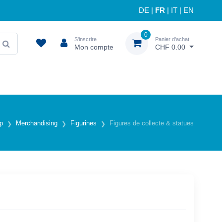
DE
|
FR
|
IT
|
EN
0
S'inscrire
Panier d'achat
Mon compte
CHF 0.00
p
Merchandising
Figurines
Figures de collecte & statues