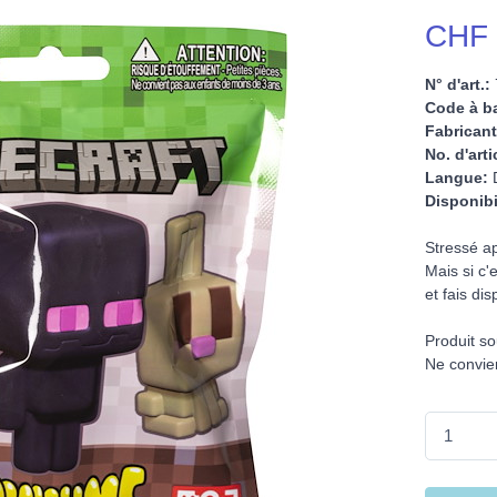
CHF 
N° d'art.:
Code à ba
Fabricant
No. d'arti
Langue:
D
Disponibi
Stressé ap
Mais si c'
et fais dis
Produit so
Ne convie