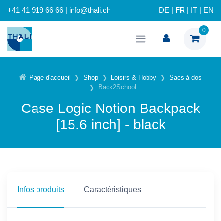
+41 41 919 66 66 | info@thali.ch
DE
|
FR
|
IT
|
EN
0
Page d'accueil
Shop
Loisirs & Hobby
Sacs à dos
Back2School
Case Logic Notion Backpack
[15.6 inch] - black
Infos produits
Caractéristiques