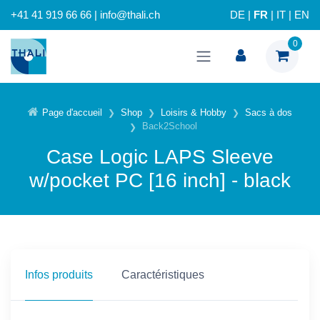
+41 41 919 66 66 | info@thali.ch
DE
|
FR
|
IT
|
EN
0
Page d'accueil
Shop
Loisirs & Hobby
Sacs à dos
Back2School
Case Logic LAPS Sleeve
w/pocket PC [16 inch] - black
Infos produits
Caractéristiques