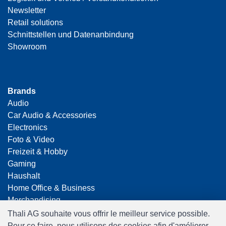
Newsletter
Retail solutions
Schnittstellen und Datenanbindung
Showroom
Brands
Audio
Car Audio & Accessories
Electronics
Foto & Video
Freizeit & Hobby
Gaming
Haushalt
Home Office & Business
Merchandising
Smart Home
Thali AG souhaite vous offrir le meilleur service possible.
Spielwaren
Pour ce faire, nous utilisons des cookies afin d'améliorer