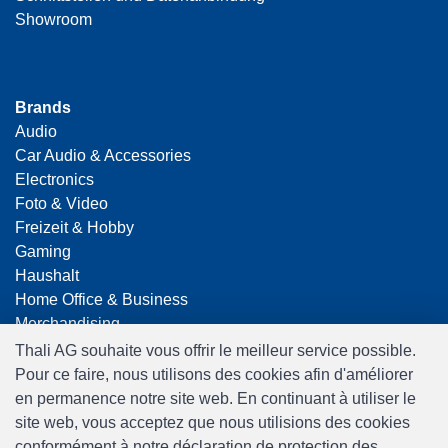
Showroom
Brands
Audio
Car Audio & Accessories
Electronics
Foto & Video
Freizeit & Hobby
Gaming
Haushalt
Home Office & Business
Merchandising
Smart Home
Thali AG souhaite vous offrir le meilleur service possible.
Spielwaren
Pour ce faire, nous utilisons des cookies afin d'améliorer
Travel
en permanence notre site web. En continuant à utiliser le
site web, vous acceptez que nous utilisions des cookies
conformément à notre déclaration de protection des