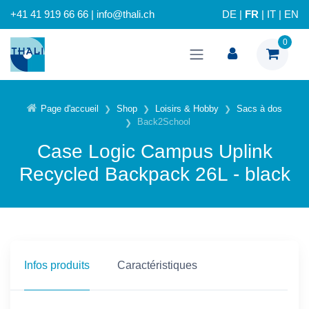
+41 41 919 66 66 | info@thali.ch
DE
|
FR
|
IT
|
EN
0
Page d'accueil
Shop
Loisirs & Hobby
Sacs à dos
Back2School
Case Logic Campus Uplink
Recycled Backpack 26L - black
Infos produits
Caractéristiques