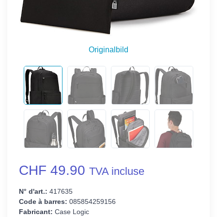
Originalbild
CHF 49.90
TVA incluse
N° d'art.:
417635
Code à barres:
085854259156
Fabricant:
Case Logic