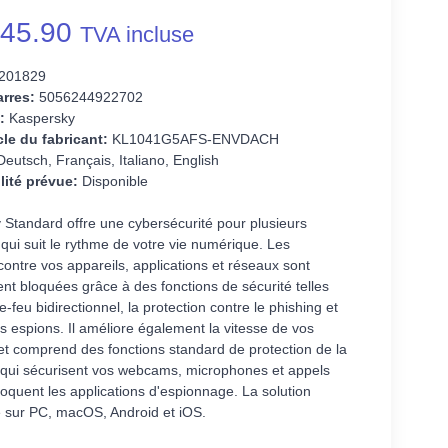
45.90
TVA incluse
201829
rres:
5056244922702
:
Kaspersky
cle du fabricant:
KL1041G5AFS-ENVDACH
eutsch, Français, Italiano, English
lité prévue:
Disponible
 Standard offre une cybersécurité pour plusieurs
 qui suit le rythme de votre vie numérique. Les
ntre vos appareils, applications et réseaux sont
nt bloquées grâce à des fonctions de sécurité telles
e-feu bidirectionnel, la protection contre le phishing et
els espions. Il améliore également la vitesse de vos
et comprend des fonctions standard de protection de la
e qui sécurisent vos webcams, microphones et appels
loquent les applications d'espionnage. La solution
e sur PC, macOS, Android et iOS.