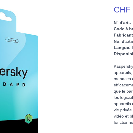
CHF 
N° d'art.:
Code à ba
Fabricant
No. d'arti
Langue:
D
Disponibi
Kaspersky
appareils,
menaces co
efficaceme
que le par
les logici
appareils 
vie privé
vidéo et b
fonctionn