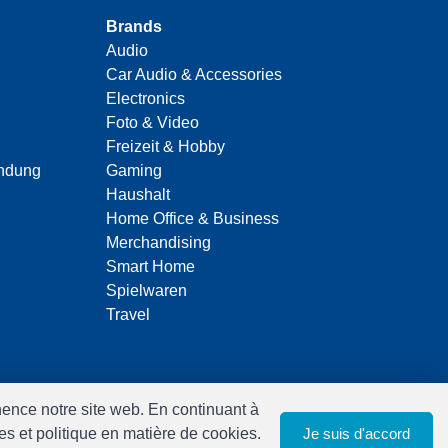
Brands
Audio
Car Audio & Accessories
Electronics
Foto & Video
Freizeit & Hobby
indung
Gaming
Haushalt
Home Office & Business
Merchandising
Smart Home
Spielwaren
Travel
anence notre site web. En continuant à
es et politique en matière de cookies.
Je suis d'accord