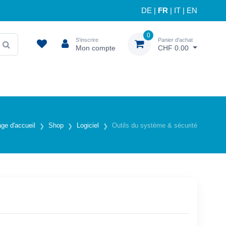
DE
|
FR
|
IT
|
EN
0
S'inscrire
Panier d'achat
Mon compte
CHF 0.00
ge d'accueil
Shop
Logiciel
Outils du système & sécurité