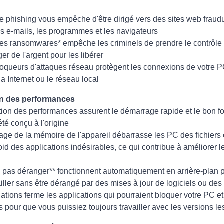
 le phishing vous empêche d'être dirigé vers des sites web frau
es e-mails, les programmes et les navigateurs
 les ransomwares* empêche les criminels de prendre le contrôle 
er de l'argent pour les libérer
bloqueurs d'attaques réseau protègent les connexions de votre P
ia Internet ou le réseau local
on des performances
ation des performances assurent le démarrage rapide et le bon f
été conçu à l'origine
yage de la mémoire de l'appareil débarrasse les PC des fichiers 
oid des applications indésirables, ce qui contribue à améliorer 
pas déranger** fonctionnent automatiquement en arrière-plan 
vailler sans être dérangé par des mises à jour de logiciels ou des 
ations ferme les applications qui pourraient bloquer votre PC e
ns pour que vous puissiez toujours travailler avec les versions le