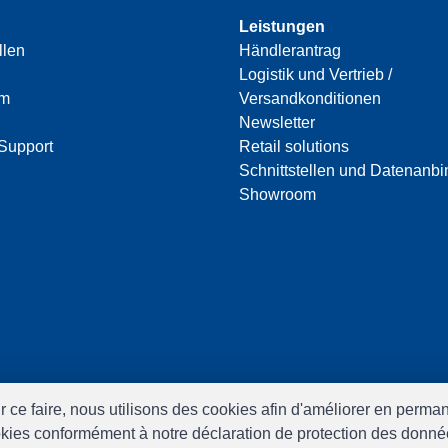
Leistungen
llen
Händlerantrag
Logistik und Vertrieb /
am
Versandkonditionen
Newsletter
Support
Retail solutions
Schnittstellen und Datenanb
Showroom
ur ce faire, nous utilisons des cookies afin d'améliorer en perm
ookies conformément à notre déclaration de protection des donné