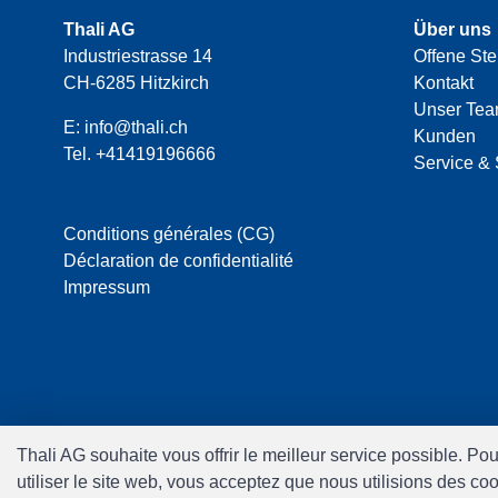
Thali AG
Über uns
Industriestrasse 14
Offene Ste
CH-6285 Hitzkirch
Kontakt
Unser Te
E:
info@thali.ch
Kunden
Tel.
+41419196666
Service & 
Conditions générales (CG)
Déclaration de confidentialité
Impressum
Thali AG souhaite vous offrir le meilleur service possible. Po
utiliser le site web, vous acceptez que nous utilisions des c