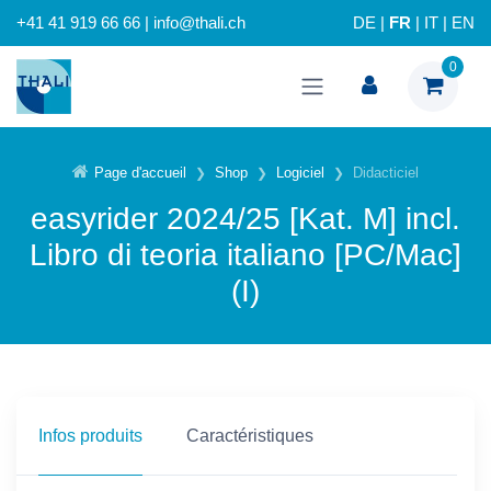
+41 41 919 66 66 | info@thali.ch
DE
|
FR
|
IT
|
EN
0
Page d'accueil
Shop
Logiciel
Didacticiel
easyrider 2024/25 [Kat. M] incl.
Libro di teoria italiano [PC/Mac]
(I)
Infos produits
Caractéristiques