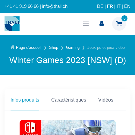
+41 41 919 66 66 | info@thali.ch
DE
|
FR
|
IT
|
EN
0
Page d'accueil
Shop
Gaming
Jeux pc et jeux vidéo
Winter Games 2023 [NSW] (D)
Infos produits
Caractéristiques
Vidéos