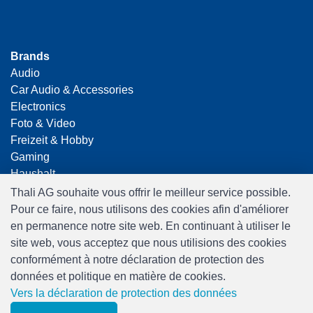
Brands
Audio
Car Audio & Accessories
Electronics
Foto & Video
Freizeit & Hobby
Gaming
Haushalt
Home Office & Business
Thali AG souhaite vous offrir le meilleur service possible.
Merchandising
Pour ce faire, nous utilisons des cookies afin d'améliorer
Smart Home
en permanence notre site web. En continuant à utiliser le
Spielwaren
site web, vous acceptez que nous utilisions des cookies
Travel
conformément à notre déclaration de protection des
données et politique en matière de cookies.
Vers la déclaration de protection des données