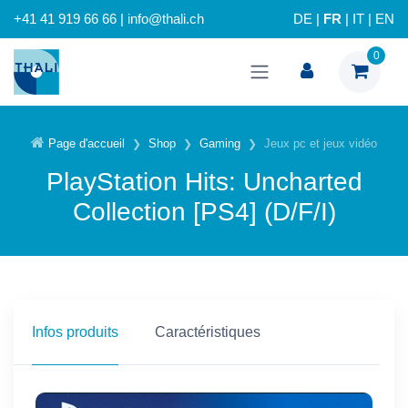
+41 41 919 66 66 | info@thali.ch
DE
|
FR
|
IT
|
EN
0
Page d'accueil
Shop
Gaming
Jeux pc et jeux vidéo
PlayStation Hits: Uncharted
Collection [PS4] (D/F/I)
Infos produits
Caractéristiques