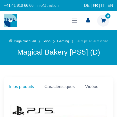
+41 41 919 66 66 | info@thali.ch
DE
|
FR
|
IT
|
EN
0
Page d'accueil
Shop
Gaming
Jeux pc et jeux vidéo
Magical Bakery [PS5] (D)
Infos produits
Caractéristiques
Vidéos