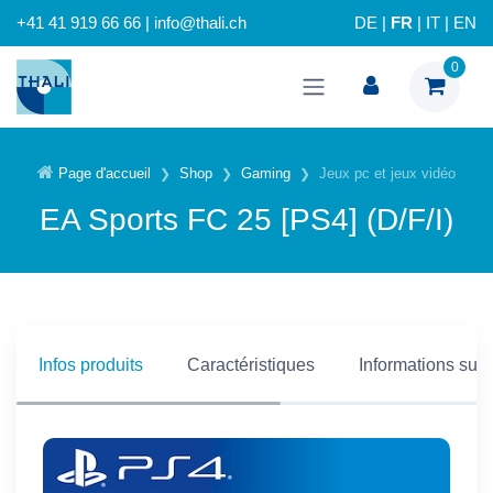
+41 41 919 66 66 | info@thali.ch
DE
|
FR
|
IT
|
EN
0
Page d'accueil
Shop
Gaming
Jeux pc et jeux vidéo
EA Sports FC 25 [PS4] (D/F/I)
Infos produits
Caractéristiques
Informations supp