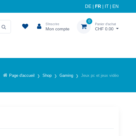
DE
|
FR
|
IT
|
EN
0
S'inscrire
Panier d'achat
Mon compte
CHF 0.00
Page d'accueil
Shop
Gaming
Jeux pc et jeux vidéo