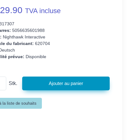
29.90
TVA incluse
317307
rres:
5056635601988
:
Nighthawk Interactive
cle du fabricant:
620704
eutsch
lité prévue:
Disponible
Stk.