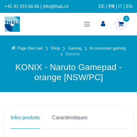
+41 41 919 66 66 | info@thali.ch
DE
|
FR
|
IT
|
EN
0
Page d'accueil
Shop
Gaming
Accessoires gaming
Manette
KONIX - Naruto Gamepad -
orange [NSW/PC]
Infos produits
Caractéristiques