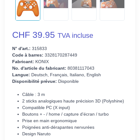
CHF 39.95
TVA incluse
N° d'art.:
315833
Code à barres:
3328170287449
Fabricant:
KONIX
No. d'article du fabricant:
80381117043
Langue:
Deutsch, Français, Italiano, English
Disponibilité prévue:
Disponible
Câble : 3 m
2 sticks analogiques haute précision 3D (Polyshine)
Compatible PC (X input)
Boutons + - / home / capture d'écran / turbo
Prise en main ergonomique
Poignées anti-dérapantes nervurées
Design Naruto