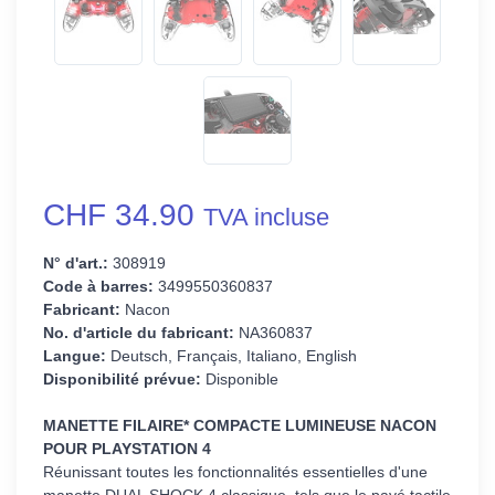
CHF 34.90
TVA incluse
N° d'art.:
308919
Code à barres:
3499550360837
Fabricant:
Nacon
No. d'article du fabricant:
NA360837
Langue:
Deutsch, Français, Italiano, English
Disponibilité prévue:
Disponible
MANETTE FILAIRE* COMPACTE LUMINEUSE NACON
POUR PLAYSTATION 4
Réunissant toutes les fonctionnalités essentielles d'une
manette DUAL SHOCK 4 classique, tels que le pavé tactile