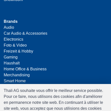
Brands
Audio
Car Audio & Accessories
Electronics
Foto & Video
Freizeit & Hobby
Gaming
Haushalt
Home Office & Business
Merchandising
Smart Home
Spielwaren
Thali AG souhaite vous offrir le meilleur service possible.
Travel
Pour ce faire, nous utilisons des cookies afin d'améliorer
en permanence notre site web. En continuant à utiliser le
site web, vous acceptez que nous utilisions des cookies