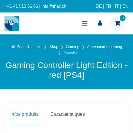
+41 41 919 66 66 | info@thali.ch
DE
|
FR
|
IT
|
EN
0
Page d'accueil
Shop
Gaming
Accessoires gaming
Manette
Gaming Controller Light Edition -
red [PS4]
Infos produits
Caractéristiques