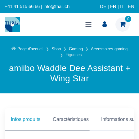
+41 41 919 66 66 | info@thali.ch
DE
|
FR
|
IT
|
EN
0
Page d'accueil
Shop
Gaming
Accessoires gaming
Figurines
amiibo Waddle Dee Assistant +
Wing Star
Infos produits
Caractéristiques
Informations supp