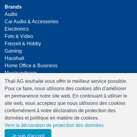
Brands
Audio
Car Audio & Accessories
Electronics
Foto & Video
Freizeit & Hobby
Gaming
Haushalt
Home Office & Business
Merchandising
Smart Home
Thali AG souhaite vous offrir le meilleur service possible.
Spielwaren
Pour ce faire, nous utilisons des cookies afin d'améliorer
Travel
en permanence notre site web. En continuant à utiliser le
site web, vous acceptez que nous utilisions des cookies
conformément à notre déclaration de protection des
données et politique en matière de cookies.
Vers la déclaration de protection des données
Je suis d'accord
0