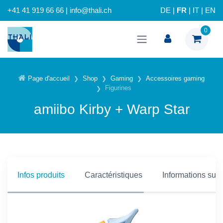
+41 41 919 66 66 | info@thali.ch
DE
|
FR
|
IT
|
EN
0
Page d'accueil
Shop
Gaming
Accessoires gaming
Figurines
amiibo Kirby + Warp Star
Infos produits
Caractéristiques
Informations supp