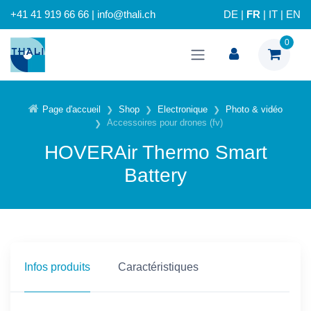
+41 41 919 66 66 | info@thali.ch
DE
|
FR
|
IT
|
EN
0
Page d'accueil
Shop
Electronique
Photo & vidéo
Accessoires pour drones (fv)
HOVERAir Thermo Smart
Battery
Infos produits
Caractéristiques