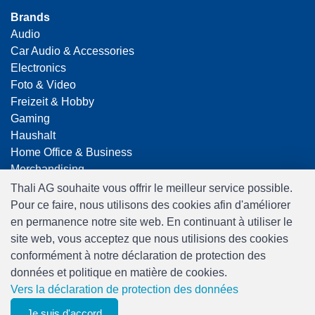
Brands
Audio
Car Audio & Accessories
Electronics
Foto & Video
Freizeit & Hobby
Gaming
Haushalt
Home Office & Business
Merchandising
Smart Home
Thali AG souhaite vous offrir le meilleur service possible.
Spielwaren
Pour ce faire, nous utilisons des cookies afin d'améliorer
Travel
en permanence notre site web. En continuant à utiliser le
site web, vous acceptez que nous utilisions des cookies
conformément à notre déclaration de protection des
données et politique en matière de cookies.
Vers la déclaration de protection des données
Je suis d'accord
0