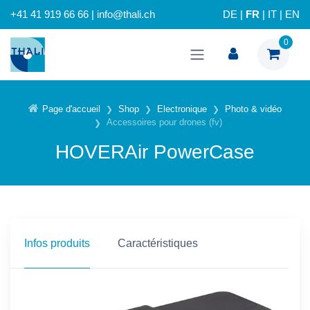
+41 41 919 66 66 | info@thali.ch
DE
|
FR
|
IT
|
EN
0
Page d'accueil
Shop
Electronique
Photo & vidéo
Accessoires pour drones (fv)
HOVERAir PowerCase
Infos produits
Caractéristiques