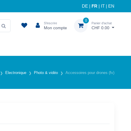
DE
|
FR
|
IT
|
EN
0
S'inscrire
Panier d'achat
Mon compte
CHF 0.00
Electronique
Photo & vidéo
Accessoires pour drones (fv)