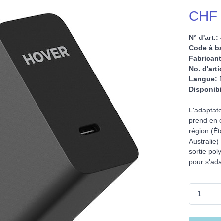
CHF 
N° d'art.:
Code à ba
Fabricant
No. d'arti
Langue:
D
Disponibi
L'adaptat
prend en 
région (É
Australie)
sortie pol
pour s'ada