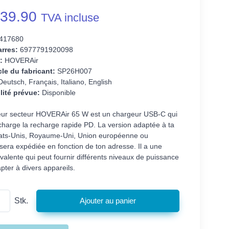
39.90
TVA incluse
417680
rres:
6977791920098
:
HOVERAir
cle du fabricant:
SP26H007
eutsch, Français, Italiano, English
lité prévue:
Disponible
eur secteur HOVERAir 65 W est un chargeur USB-C qui
charge la recharge rapide PD. La version adaptée à ta
tats-Unis, Royaume-Uni, Union européenne ou
 sera expédiée en fonction de ton adresse. Il a une
yvalente qui peut fournir différents niveaux de puissance
pter à divers appareils.
Stk.