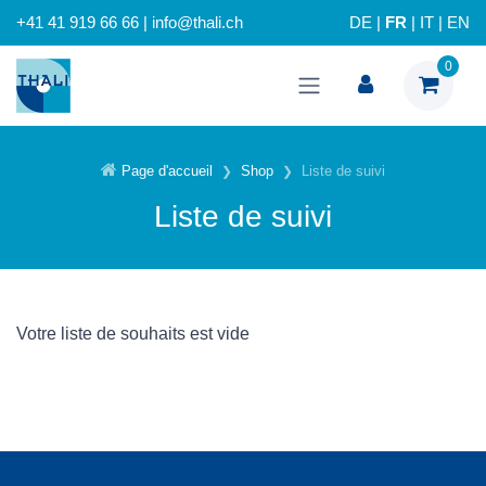
+41 41 919 66 66 | info@thali.ch
DE
|
FR
|
IT
|
EN
0
Page d'accueil
Shop
Liste de suivi
Liste de suivi
Votre liste de souhaits est vide