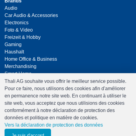
Brands
Audio
Car Audio & Accessories
Electronics
Foto & Video
Freizeit & Hobby
Gaming
Haushalt
Home Office & Business
Merchandising
Smart Home
Spielwaren
Thali AG souhaite vous offrir le meilleur service possible.
Travel
Pour ce faire, nous utilisons des cookies afin d'améliorer
en permanence notre site web. En continuant à utiliser le
site web, vous acceptez que nous utilisions des cookies
conformément à notre déclaration de protection des
données et politique en matière de cookies.
Vers la déclaration de protection des données
Software:
Rent-a-Shop.ch
Je suis d'accord
0