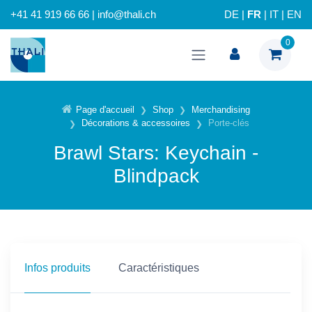
+41 41 919 66 66 | info@thali.ch
DE
|
FR
|
IT
|
EN
0
Page d'accueil
Shop
Merchandising
Décorations & accessoires
Porte-clés
Brawl Stars: Keychain -
Blindpack
Infos produits
Caractéristiques